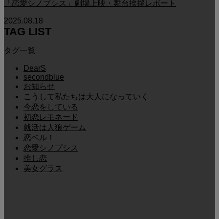
「恋愛シノプシス」劇場上映・舞台挨拶レポート
2025.08.18
TAG LIST
タグ一覧
DearS
secondblue
お知らせ
こうして私たちは大人になっていく
今恋をしている
初恋レモネード
就活は人狼ゲーム
恋ベル！
恋愛シノプシス
推し恋
美女グラス