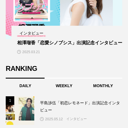
インタビュー
相澤瑠香「恋愛シノプシス」出演記念インタビュー
2025.03.21
RANKING
TAG LIST
タグ一覧
DAILY
WEEKLY
MONTHLY
DearS
secondblue
お知らせ
こうして私た
1
1
今恋をしている
初恋レモネード
就活は人狼ゲーム
平島渉伍「初恋レモネード」出演記念インタ
ビュー
恋愛シノプシス
推し恋
美女グラス
インタビュー
2025.05.12