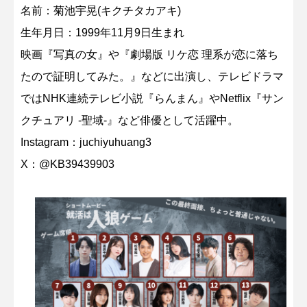
名前：菊池宇晃(キクチタカアキ)
生年月日：1999年11月9日生まれ
映画『写真の女』や『劇場版 リケ恋 理系が恋に落ち
たので証明してみた。』などに出演し、テレビドラマ
ではNHK連続テレビ小説『らんまん』やNetflix『サン
クチュアリ -聖域-』など俳優として活躍中。
Instagram：
juchiyuhuang3
X：
@KB39439903