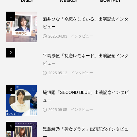
DAILY
WEEKLY
MONTHLY
1
1
酒井ひな「今恋をしている」出演記念インタ
ビュー
インタビュー
2025.04.03
2
2
平島渉伍「初恋レモネード」出演記念インタ
ビュー
インタビュー
2025.05.12
3
3
堤恒陽「SECOND BLUE」出演記念インタビ
ュー
インタビュー
2025.09.05
4
4
黒島綾乃「美女グラス」出演記念インタビュ
ー