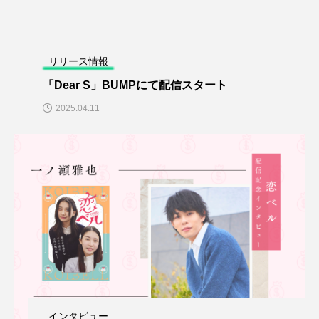
立花紫音「SECOND BLUE」出
演記念インタビュー
2025.09.05
リリース情報
リリース情報
「Dear S」BUMPにて配信スタート
2025.04.11
「恋愛シノプシス」劇場上映・舞
台挨拶レポート
2025.08.18
TAG LIST
タグ一覧
インタビュー