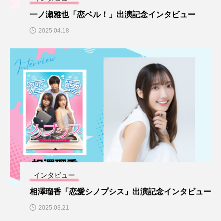
DearS
secondblue
お知らせ
こうして私た
一ノ瀬雅也「恋ベル！」出演記念インタビュー
今恋をしている
初恋レモネード
就活は人狼ゲーム
2025.04.18
恋愛シノプシス
推し恋
美女グラス
インタビュー
相澤瑠香「恋愛シノプシス」出演記念インタビュー
2025.03.21