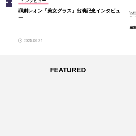
NEW POST
インタビュー
カテゴリーごとの最新記事
獅劇レオン「美女グラス」出演記念インタビュ
お知らせ
ー
編
2025.06.24
FEATURED
RANKU MAGAZINE スタート
2025.01.27
インタビュー