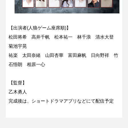
【出演者(人狼ゲーム座席順)】
松田将希 高井千帆 松本祐一 林千浪 清水大登
菊池宇晃
祐楽 太田奈緒 山田杏華 富田麻帆 日向野祥 竹
石悟朗 相原一心
【監督】
乙木勇人
完成後は、ショートドラマアプリなどにて配信予定